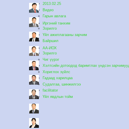
2013.02.25
Видео
Гарын авлага
Иргэний танхим
Зорилго
Үйл ажиллагааны зарчим
Байршил
АА-ИОХ
Зорилго
Чиг үүрэг
Хэлтсийн дотоодод баримтлах үндсэн зарчимуу
Хориглох зүйлс
Гадаад харилцаа
Судалгаа, шинжилгээ
facilitator
Үйл явдлын тойм