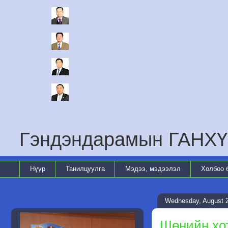
Гэндэндарамын ГАНХҮ
Нүүр
Танилцуулга
Мэдээ, мэдээлэл
Холбоо 
Wednesday, August 2
Шөнийн хот