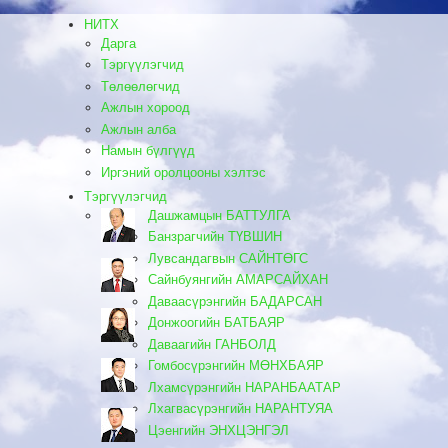
НИТХ
Дарга
Тэргүүлэгчид
Төлөөлөгчид
Ажлын хороод
Ажлын алба
Намын бүлгүүд
Иргэний оролцооны хэлтэс
Тэргүүлэгчид
Дашжамцын БАТТУЛГА
Банзрагчийн ТҮВШИН
Лувсандагвын САЙНТӨГС
Сайнбуянгийн АМАРСАЙХАН
Даваасүрэнгийн БАДАРСАН
Донжоогийн БАТБАЯР
Даваагийн ГАНБОЛД
Гомбосүрэнгийн МӨНХБАЯР
Лхамсүрэнгийн НАРАНБААТАР
Лхагвасүрэнгийн НАРАНТУЯА
Цэенгийн ЭНХЦЭНГЭЛ