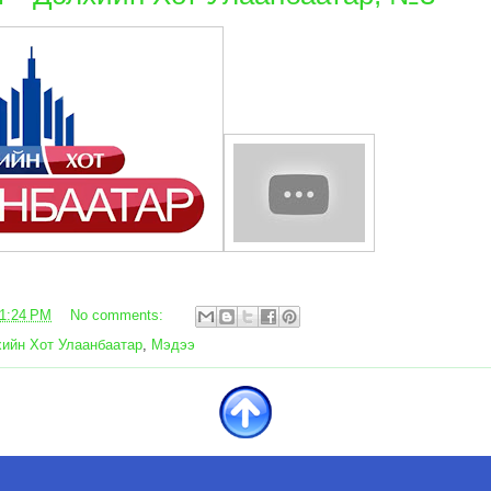
1:24 PM
No comments:
ийн Хот Улаанбаатар
,
Мэдээ