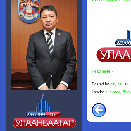
Read more »
Posted by
city hall
at
1
Labels:
n
,
видео
,
Дэлх