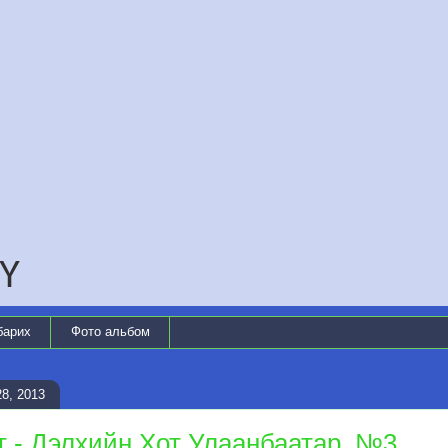
Ү
барих
Фото альбом
8, 2013
 - Дэлхийн Хот Улаанбаатар, №3