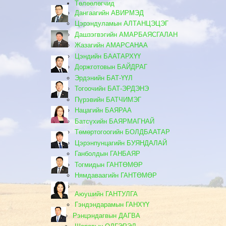
Төлөөлөгчид
Дангаагийн АВИРМЭД
Цэрэндуламын АЛТАНЦЭЦЭГ
Дашзэгвэгийн АМАРБАЯСГАЛАН
Жазагийн АМАРСАНАА
Цэндийн БААТАРХҮҮ
Доржготовын БАЙДРАГ
Эрдэнийн БАТ-ҮҮЛ
Тогоочийн БАТ-ЭРДЭНЭ
Пүрэвийн БАТЧИМЭГ
Нацагийн БАЯРАА
Батсүхийн БАЯРМАГНАЙ
Төмөртогоогийн БОЛДБААТАР
Цэрэнпунцагийн БУЯНДАЛАЙ
Ганболдын ГАНБАЯР
Тогмидын ГАНТӨМӨР
Нямдаваагийн ГАНТӨМӨР
Аюушийн ГАНТУЛГА
Гэндэндарамын ГАНХҮҮ
Рэнцэндагвын ДАГВА